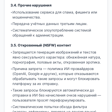
3.4
.
Прочие нарушения
•
Использование сервиса для спама, фишинга или
мошенничества.
•
Передача учётных данных третьим лицам.
•
Систематическое злоупотребление системой
обращений к администрации.
3.5
.
Откровенный (NSFW) контент
•
Запрещается генерация изображений и текстов
явно сексуального характера: обнажённая натура,
порнография, половые акты, откровенная эротика.
•
Причина запрета — политика ИИ-провайдеров
(OpenAI, Google и других), которые отказываются
обрабатывать такие запросы и могут блокировать
платформу за их отправку.
•
Такие запросы блокируются автоматически до
отправки в ИИ без начисления очков нарушений —
пользователя просят переформулировать.
•
Систематические попытки обхода фильтра
(жаргон, эвфемизмы, перевод на другие языки)